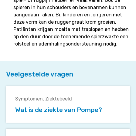
spier- of rugpijn hebben en vaak vallen. Ook de
spieren in hun schouders en bovenarmen kunnen
aangedaan raken. Bij kinderen en jongeren met
deze vorm kan de ruggengraat krom groeien.
Patiënten krijgen moeite met traplopen en hebben
op den duur door de toenemende spierzwakte een
rolstoel en ademhalingsondersteuning nodig.
Veelgestelde vragen
Wat
is
Symptomen
Ziektebeeld
de
Wat is de ziekte van Pompe?
ziekte
van
Pompe?
Wat