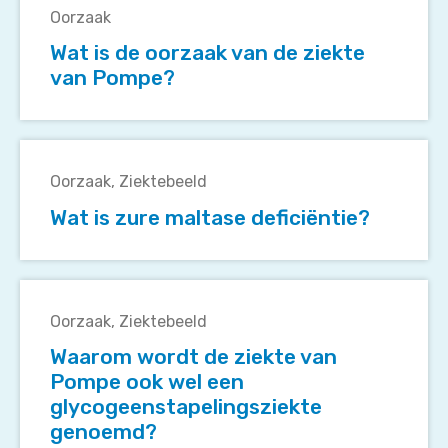
is
Oorzaak
de
Wat is de oorzaak van de ziekte
oorzaak
van Pompe?
van
de
ziekte
Wat
van
is
Pompe?
Oorzaak
Ziektebeeld
zure
Wat is zure maltase deficiëntie?
maltase
deficiëntie?
Waarom
wordt
Oorzaak
Ziektebeeld
de
Waarom wordt de ziekte van
ziekte
Pompe ook wel een
van
glycogeenstapelingsziekte
Pompe
genoemd?
ook