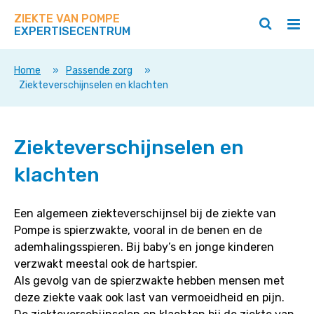
Zoek
Navigeer
op
ZIEKTE VAN POMPE
direct
Zoeken
Hoo
deze
EXPERTISECENTRUM
naar
openen
ope
site
/
/
content
sluiten
slui
Home
»
Passende zorg
»
Ziekteverschijnselen en klachten
Ziekteverschijnselen
Ziekteverschijnselen en
en
klachten
klachten
Een algemeen ziekteverschijnsel bij de ziekte van
Pompe is spierzwakte, vooral in de benen en de
ademhalingsspieren. Bij baby’s en jonge kinderen
verzwakt meestal ook de hartspier.
Als gevolg van de spierzwakte hebben mensen met
deze ziekte vaak ook last van vermoeidheid en pijn.