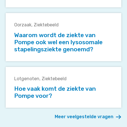
wel
een
Waarom
glycogeenstapelingsziekte
wordt
genoemd?
Oorzaak
Ziektebeeld
de
Waarom wordt de ziekte van
ziekte
Pompe ook wel een lysosomale
van
stapelingsziekte genoemd?
Pompe
ook
wel
Hoe
een
vaak
lysosomale
Lotgenoten
Ziektebeeld
komt
stapelingsziekte
Hoe vaak komt de ziekte van
de
genoemd?
Pompe voor?
ziekte
van
Pompe
Meer veelgestelde vragen
voor?