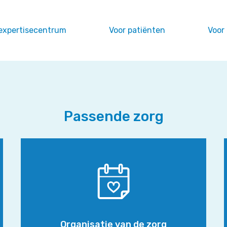
expertisecentrum
Voor patiënten
Voor
Passende zorg
Organisatie
van
de
zorg
Organisatie van de zorg