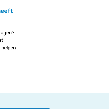
heeft
vragen?
et
j helpen