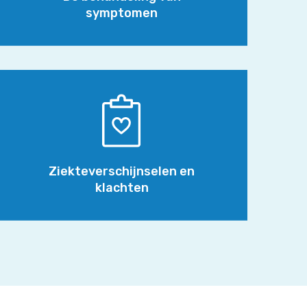
symptomen
Ziekteverschijnselen
en
klachten
Ziekteverschijnselen en
klachten