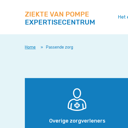
Zoek
Navigeer
op
direct
deze
ZIEKTE VAN POMPE
naar
Het 
site
EXPERTISECENTRUM
content
Home
»
Passende zorg
Overige
zorgverleners
Overige zorgverleners