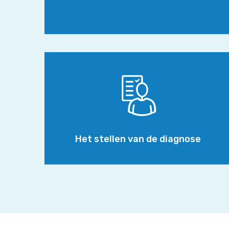
Het
stellen
van
de
diagnose
Het stellen van de diagnose