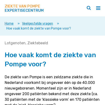
Zoek
Navigeer
op
ZIEKTE VAN POMPE
direct
Zoeken
Hoo
deze
EXPERTISECENTRUM
naar
openen
ope
site
/
/
content
sluiten
slui
Home
»
Veelgestelde vragen
»
Hoe vaak komt de ziekte van Pompe voor?
Hoe
Lotgenoten
Ziektebeeld
vaak
Hoe vaak komt de ziekte van
komt
de
Pompe voor?
ziekte
van
Pompe
De ziekte van Pompe is een zeldzame ziekte die in
voor?
Nederland voorkomt bij ongeveer één op de 40.000
nieuwgeborenen. Momenteel zijn er in Nederland
ongeveer 200 patiënten bekend met deze ziekte (ca.
30 patiënten met de ‘klassieke vorm’ en 170 patiënten