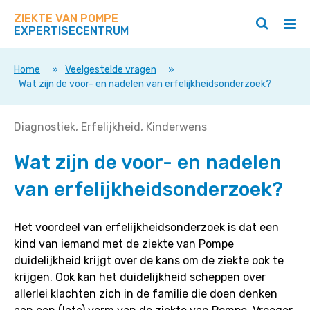
Zoek
Navigeer
op
ZIEKTE VAN POMPE
direct
Zoeken
Hoo
deze
EXPERTISECENTRUM
naar
openen
ope
site
/
/
content
sluiten
slui
Home
»
Veelgestelde vragen
»
Wat zijn de voor- en nadelen van erfelijkheidsonderzoek?
Wat
Diagnostiek
Erfelijkheid
Kinderwens
zijn
Wat zijn de voor- en nadelen
de
voor-
van erfelijkheidsonderzoek?
en
nadelen
van
Het voordeel van erfelijkheidsonderzoek is dat een
erfelijkheidsonderzoek?
kind van iemand met de ziekte van Pompe
duidelijkheid krijgt over de kans om de ziekte ook te
krijgen. Ook kan het duidelijkheid scheppen over
allerlei klachten zich in de familie die doen denken