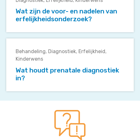
Diagnostiek
Erfelijkheid
Kinderwens
de
ouder
heb?
Wat zijn de voor- en nadelen van
voor-
met
erfelijkheidsonderzoek?
en
de
nadelen
ziekte
van
van
Wat
erfelijkheidsonderzoek?
Pompe
houdt
die
Behandeling
Diagnostiek
Erfelijkheid
prenatale
ziekte
Kinderwens
diagnostiek
zelf
Wat houdt prenatale diagnostiek
in?
ook
in?
krijgt?