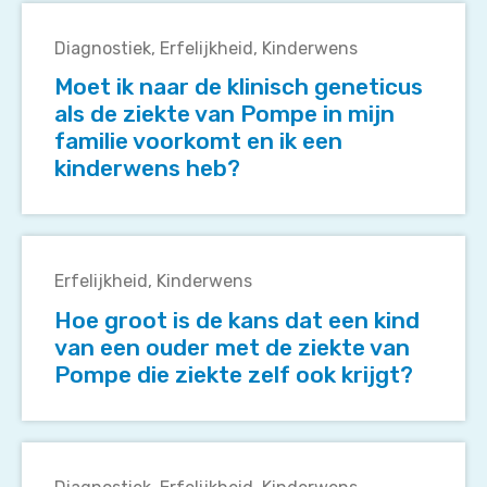
Moet
doen?
ik
Diagnostiek
Erfelijkheid
Kinderwens
naar
Moet ik naar de klinisch geneticus
de
als de ziekte van Pompe in mijn
klinisch
familie voorkomt en ik een
geneticus
kinderwens heb?
als
de
ziekte
Hoe
van
groot
Pompe
Erfelijkheid
Kinderwens
is
in
Hoe groot is de kans dat een kind
de
mijn
van een ouder met de ziekte van
kans
familie
Pompe die ziekte zelf ook krijgt?
dat
voorkomt
een
en
kind
ik
Wat
van
een
zijn
een
kinderwens