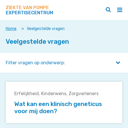
Zoek
Navigeer
op
ZIEKTE VAN POMPE
direct
Zoeken
Hoo
deze
EXPERTISECENTRUM
naar
openen
ope
site
/
/
content
sluiten
slui
Home
»
Veelgestelde vragen
Veelgestelde vragen
Filter vragen op onderwerp:
Wat
kan
Erfelijkheid
Kinderwens
Zorgverleners
een
Wat kan een klinisch geneticus
klinisch
voor mij doen?
geneticus
voor
mij