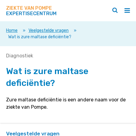
Zoek
Navigeer
op
ZIEKTE VAN POMPE
direct
Zoeken
Hoo
deze
EXPERTISECENTRUM
naar
openen
ope
site
/
/
content
sluiten
slui
Home
»
Veelgestelde vragen
»
Wat is zure maltase deficiëntie?
Wat
Diagnostiek
is
Wat is zure maltase
zure
maltase
deficiëntie?
deficiëntie?
Zure maltase deficiëntie is een andere naam voor de
ziekte van Pompe.
Veelgestelde vragen