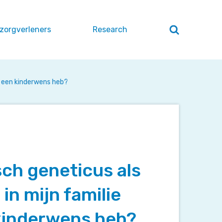
 zorgverleners
Research
Zoeken
openen
/
sluiten
ik een kinderwens heb?
sch geneticus als
in mijn familie
kinderwens heb?