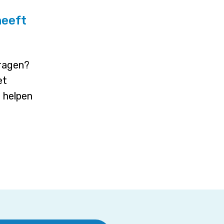
heeft
vragen?
et
j helpen