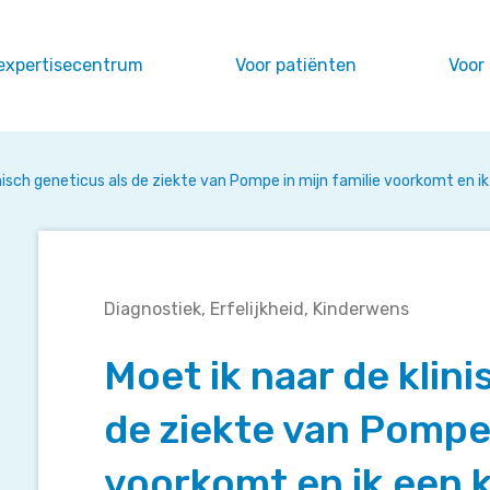
expertisecentrum
Voor patiënten
Voor
inisch geneticus als de ziekte van Pompe in mijn familie voorkomt en 
Moet
Diagnostiek
Erfelijkheid
Kinderwens
ik
naar
Moet ik naar de klini
de
klinisch
de ziekte van Pompe 
geneticus
als
voorkomt en ik een 