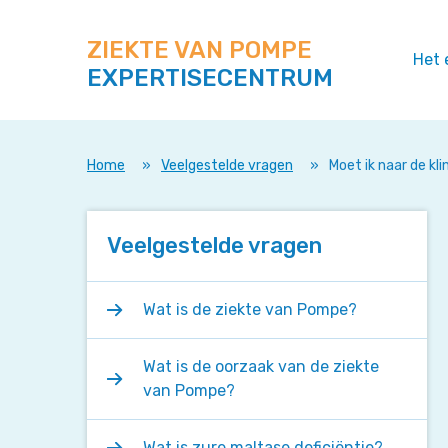
Zoek
Navigeer
op
direct
deze
ZIEKTE VAN POMPE
naar
Het 
site
EXPERTISECENTRUM
content
Home
»
Veelgestelde vragen
»
Moet ik naar de kl
Veelgestelde vragen
Wat is de ziekte van Pompe?
Wat is de oorzaak van de ziekte
van Pompe?
Wat is zure maltase deficiëntie?