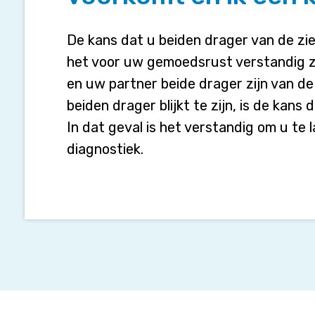
de
ziekte
van
De kans dat u beiden drager van de ziek
Pompe
het voor uw gemoedsrust verstandig zi
in
en uw partner beide drager zijn van d
mijn
familie
beiden drager blijkt te zijn, is de kans 
voorkomt
In dat geval is het verstandig om u te 
en
diagnostiek.
ik
een
kinderwens
heb?