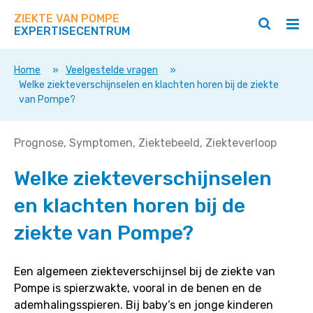
Zoek
Navigeer
op
ZIEKTE VAN POMPE
direct
Zoeken
Hoo
deze
EXPERTISECENTRUM
naar
openen
ope
site
/
/
content
sluiten
slui
Home
»
Veelgestelde vragen
»
Welke ziekteverschijnselen en klachten horen bij de ziekte
van Pompe?
Welke
Prognose
Symptomen
Ziektebeeld
Ziekteverloop
ziekteverschijnselen
Welke ziekteverschijnselen
en
klachten
en klachten horen bij de
horen
bij
ziekte van Pompe?
de
ziekte
Een algemeen ziekteverschijnsel bij de ziekte van
van
Pompe is spierzwakte, vooral in de benen en de
Pompe?
ademhalingsspieren. Bij baby’s en jonge kinderen