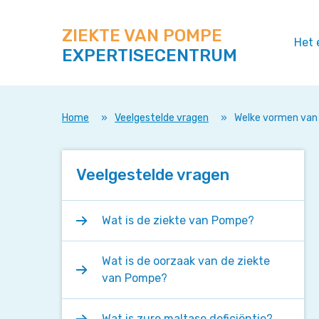
Zoek
Navigeer
op
direct
deze
ZIEKTE VAN POMPE
naar
Het 
site
EXPERTISECENTRUM
content
Home
»
Veelgestelde vragen
»
Welke vormen van 
Veelgestelde vragen
Wat is de ziekte van Pompe?
Wat is de oorzaak van de ziekte
van Pompe?
Wat is zure maltase deficiëntie?