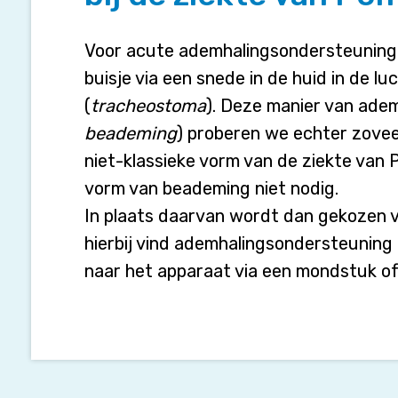
ziekte
van
Pompe
Voor acute ademhalingsondersteuning, b
ingezet?
buisje via een snede in de huid in de 
(
tracheostoma
). Deze manier van ade
beademing
) proberen we echter zoveel
niet-klassieke vorm van de ziekte van 
vorm van beademing niet nodig.
In plaats daarvan wordt dan gekozen 
hierbij vind ademhalingsondersteuning 
naar het apparaat via een mondstuk o