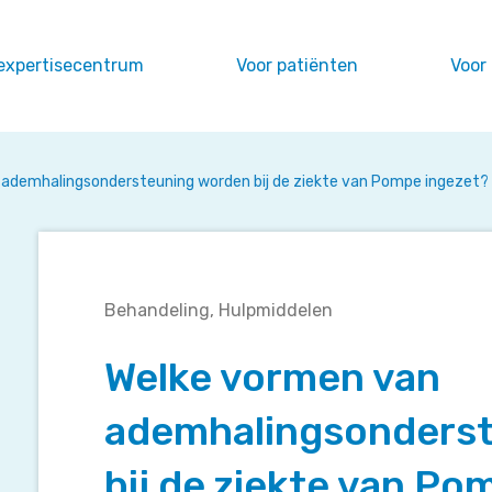
expertisecentrum
Voor patiënten
Voor
ademhalingsondersteuning worden bij de ziekte van Pompe ingezet?
Welke
Behandeling
Hulpmiddelen
vormen
van
Welke vormen van
ademhalingsondersteuning
worden
ademhalingsonders
bij
de
bij de ziekte van Po