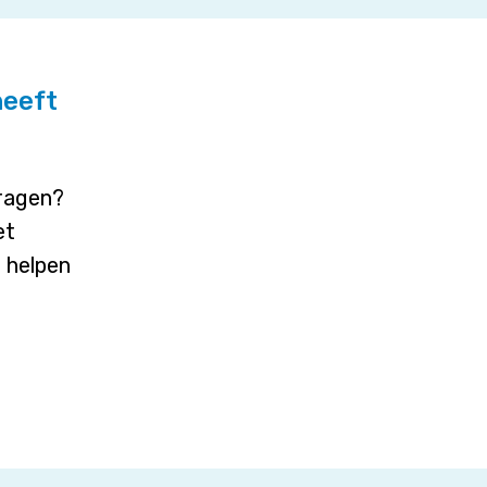
heeft
vragen?
et
j helpen