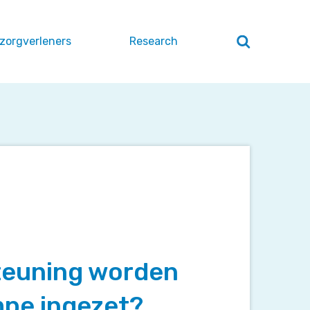
 zorgverleners
Research
Zoeken
openen
/
sluiten
teuning worden
mpe ingezet?