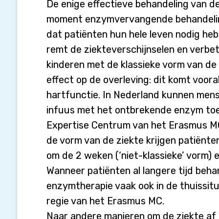
bestaan
De enige effectieve behandeling van de
er?
moment enzymvervangende behandelin
dat patiënten hun hele leven nodig he
remt de ziekteverschijnselen en verbete
kinderen met de klassieke vorm van de z
effect op de overleving: dit komt voora
hartfunctie. In Nederland kunnen men
infuus met het ontbrekende enzym toe
Expertise Centrum van het Erasmus MC
de vorm van de ziekte krijgen patiënten
om de 2 weken (‘niet-klassieke’ vorm)
Wanneer patiënten al langere tijd beh
enzymtherapie vaak ook in de thuissi
regie van het Erasmus MC.
Naar andere manieren om de ziekte af 