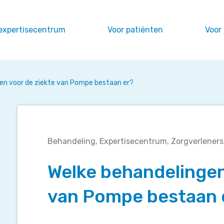
expertisecentrum
Voor patiënten
Voor
en voor de ziekte van Pompe bestaan er?
Welke
Behandeling
Expertisecentrum
Zorgverleners
behandelingen
voor
Welke behandelingen
de
ziekte
van Pompe bestaan 
van
Pompe