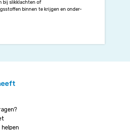
 bij slikklachten of
sstoffen binnen te krijgen en onder-
heeft
vragen?
et
j helpen