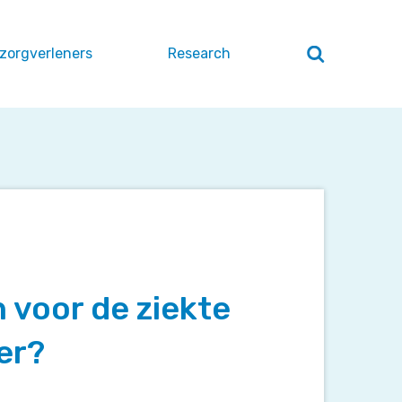
 zorgverleners
Research
Zoeken
openen
/
sluiten
 voor de ziekte
er?