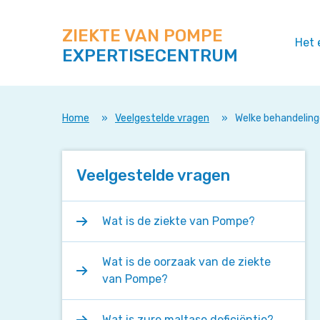
Zoek
Navigeer
op
direct
deze
ZIEKTE VAN POMPE
naar
Het 
site
EXPERTISECENTRUM
content
Home
»
Veelgestelde vragen
»
Welke behandeling
Veelgestelde vragen
Wat is de ziekte van Pompe?
Wat is de oorzaak van de ziekte
van Pompe?
Wat is zure maltase deficiëntie?