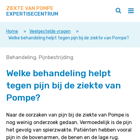
Zoek
Navigeer
op
ZIEKTE VAN POMPE
direct
Zoeken
Hoo
deze
EXPERTISECENTRUM
naar
openen
ope
site
/
/
content
sluiten
slui
Home
»
Veelgestelde vragen
»
Welke behandeling helpt tegen pijn bij de ziekte van Pompe?
Welke
Behandeling
Pijnbestrijding
behandeling
Welke behandeling helpt
helpt
tegen
tegen pijn bij de ziekte van
pijn
bij
Pompe?
de
ziekte
Naar de oorzaken van pijn bij de ziekte van Pompe is
van
nog weinig onderzoek gedaan. Vermoedelijk is de pijn
Pompe?
het gevolg van spierzwakte. Patiënten hebben vooral
pijn in de bovenarmen, de benen en de lage rug.