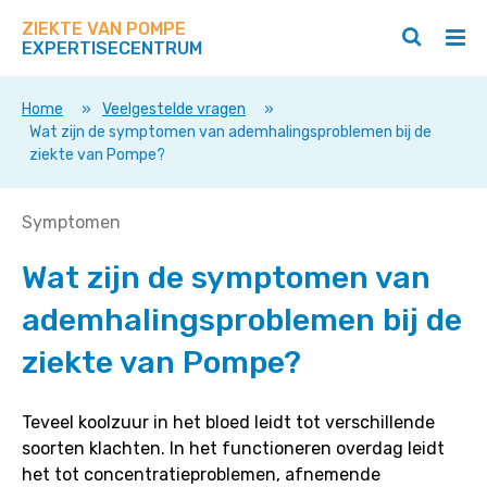
Zoek
Navigeer
op
ZIEKTE VAN POMPE
direct
Zoeken
Hoo
deze
EXPERTISECENTRUM
naar
openen
ope
site
/
/
content
sluiten
slui
Home
»
Veelgestelde vragen
»
Wat zijn de symptomen van ademhalingsproblemen bij de
ziekte van Pompe?
Wat
Symptomen
zijn
Wat zijn de symptomen van
de
symptomen
ademhalingsproblemen bij de
van
ademhalingsproblemen
ziekte van Pompe?
bij
de
Teveel koolzuur in het bloed leidt tot verschillende
ziekte
soorten klachten. In het functioneren overdag leidt
van
het tot concentratieproblemen, afnemende
Pompe?