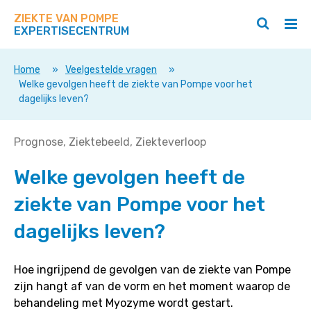
Zoek
Navigeer
op
ZIEKTE VAN POMPE
direct
Zoeken
Hoo
deze
EXPERTISECENTRUM
naar
openen
ope
site
/
/
content
sluiten
slui
Home
»
Veelgestelde vragen
»
Welke gevolgen heeft de ziekte van Pompe voor het
dagelijks leven?
Welke
Prognose
Ziektebeeld
Ziekteverloop
gevolgen
Welke gevolgen heeft de
heeft
de
ziekte van Pompe voor het
ziekte
van
dagelijks leven?
Pompe
voor
Hoe ingrijpend de gevolgen van de ziekte van Pompe
het
zijn hangt af van de vorm en het moment waarop de
dagelijks
behandeling met Myozyme wordt gestart.
leven?