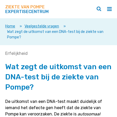
Zoek
Navigeer
op
ZIEKTE VAN POMPE
direct
Zoeken
Hoo
deze
EXPERTISECENTRUM
naar
openen
ope
site
/
/
content
sluiten
slui
Home
»
Veelgestelde vragen
»
Wat zegt de uitkomst van een DNA-test bij de ziekte van
Pompe?
Wat
Erfelijkheid
zegt
Wat zegt de uitkomst van een
de
uitkomst
DNA-test bij de ziekte van
van
een
Pompe?
DNA-
test
De uitkomst van een DNA-test maakt duidelijk of
bij
iemand het defecte gen heeft dat de ziekte van
de
Pompe kan veroorzaken. De ziekte is
autosomaal
ziekte