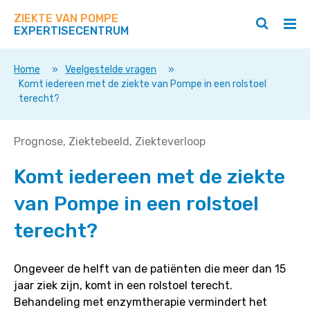
Zoek
Navigeer
op
ZIEKTE VAN POMPE
direct
Zoeken
Hoo
deze
EXPERTISECENTRUM
naar
openen
ope
site
/
/
content
sluiten
slui
Home
»
Veelgestelde vragen
»
Komt iedereen met de ziekte van Pompe in een rolstoel
terecht?
Komt
Prognose
Ziektebeeld
Ziekteverloop
iedereen
Komt iedereen met de ziekte
met
de
van Pompe in een rolstoel
ziekte
van
terecht?
Pompe
in
Ongeveer de helft van de patiënten die meer dan 15
een
jaar ziek zijn, komt in een rolstoel terecht.
rolstoel
Behandeling met enzymtherapie vermindert het
terecht?