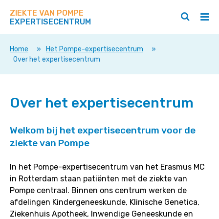
Zoek
Navigeer
op
ZIEKTE VAN POMPE
direct
Zoeken
Hoo
deze
EXPERTISECENTRUM
naar
openen
ope
site
/
/
content
sluiten
slui
Home
»
Het Pompe-expertisecentrum
»
Over het expertisecentrum
Over het expertisecentrum
Welkom bij het expertisecentrum voor de
ziekte van Pompe
In het Pompe-expertisecentrum van het Erasmus MC
in Rotterdam staan patiënten met de ziekte van
Pompe centraal. Binnen ons centrum werken de
afdelingen Kindergeneeskunde, Klinische Genetica,
Ziekenhuis Apotheek, Inwendige Geneeskunde en