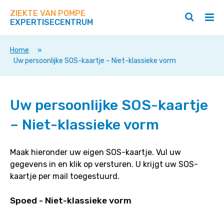
Zoek
Navigeer
op
ZIEKTE VAN POMPE
direct
Zoeken
Hoo
deze
EXPERTISECENTRUM
naar
openen
ope
site
/
/
content
sluiten
slui
Home
»
Uw persoonlijke SOS-kaartje – Niet-klassieke vorm
Uw persoonlijke SOS-kaartje
– Niet-klassieke vorm
Maak hieronder uw eigen SOS-kaartje. Vul uw
gegevens in en klik op versturen. U krijgt uw SOS-
kaartje per mail toegestuurd.
Spoed - Niet-klassieke vorm