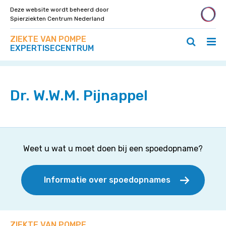
Deze website wordt beheerd door
Spierziekten Centrum Nederland
Zoek
Navigeer
ZIEKTE VAN POMPE
op
Hoo
Zoeken
direct
EXPERTISECENTRUM
deze
Home
»
Specialisten
»
Dr. W.W.M. Pijnappel
ope
openen
naar
site
/
/
content
slui
sluiten
Dr. W.W.M. Pijnappel
Weet u wat u moet doen bij een spoedopname?
Informatie over spoedopnames
ZIEKTE VAN POMPE