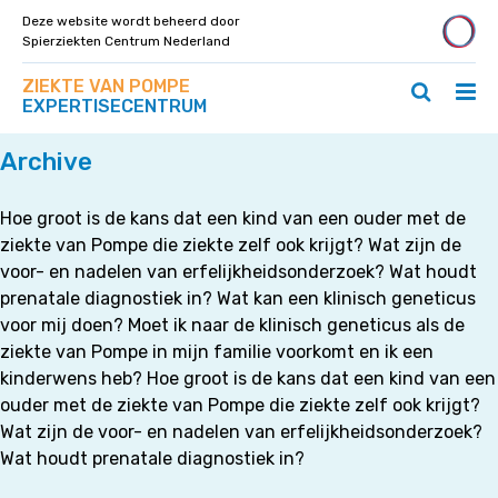
Deze website wordt beheerd door
Spierziekten Centrum Nederland
Zoek
Navigeer
ZIEKTE VAN POMPE
op
Hoo
Zoeken
direct
EXPERTISECENTRUM
deze
Home
»
Kinderwens
ope
openen
naar
site
/
/
content
Archive
slui
sluiten
Hoe groot is de kans dat een kind van een ouder met de
ziekte van Pompe die ziekte zelf ook krijgt? Wat zijn de
voor- en nadelen van erfelijkheidsonderzoek? Wat houdt
prenatale diagnostiek in? Wat kan een klinisch geneticus
voor mij doen? Moet ik naar de klinisch geneticus als de
ziekte van Pompe in mijn familie voorkomt en ik een
kinderwens heb? Hoe groot is de kans dat een kind van een
ouder met de ziekte van Pompe die ziekte zelf ook krijgt?
Wat zijn de voor- en nadelen van erfelijkheidsonderzoek?
Wat houdt prenatale diagnostiek in?